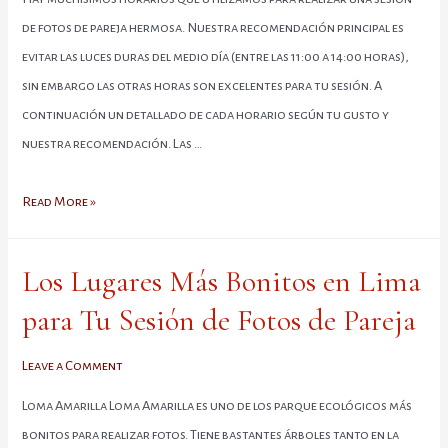
de fotos de pareja hermosa. Nuestra recomendación principal es
evitar las luces duras del medio día (entre las 11:00 a 14:00 horas),
sin embargo las otras horas son excelentes para tu sesión. A
continuación un detallado de cada horario según tu gusto y
nuestra recomendación. Las …
¿Qué
Read More »
Horarios
me
Los Lugares Más Bonitos en Lima
Recomiendas
para Tu Sesión de Fotos de Pareja
para
Realizar
Leave a Comment
Mi
Sesión
Loma Amarilla Loma Amarilla es uno de los parque ecológicos más
de
bonitos para realizar fotos. Tiene bastantes árboles tanto en la