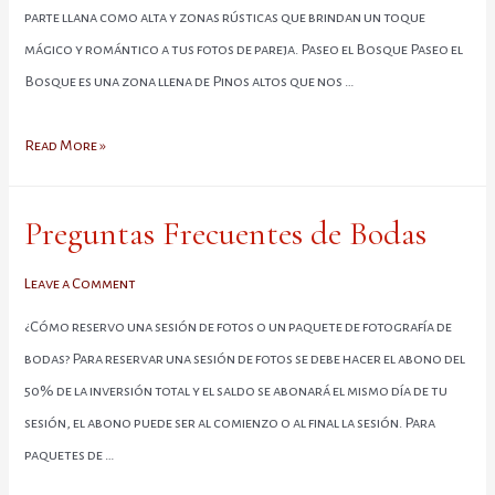
Fotos
parte llana como alta y zonas rústicas que brindan un toque
con
mágico y romántico a tus fotos de pareja. Paseo el Bosque Paseo el
Mi
Bosque es una zona llena de Pinos altos que nos …
Pareja?
Los
Read More »
Lugares
Más
Preguntas Frecuentes de Bodas
Bonitos
en
Leave a Comment
Lima
¿Cómo reservo una sesión de fotos o un paquete de fotografía de
para
bodas? Para reservar una sesión de fotos se debe hacer el abono del
Tu
50% de la inversión total y el saldo se abonará el mismo día de tu
Sesión
sesión, el abono puede ser al comienzo o al final la sesión. Para
de
paquetes de …
Fotos