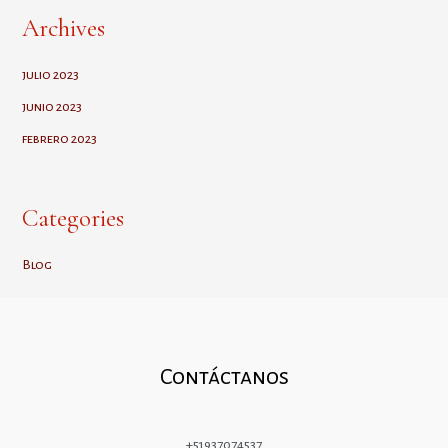
que
Archives
Deberías
Tener
julio 2023
en
junio 2023
tu
febrero 2023
Boda
Categories
Blog
Contáctanos
+51937074537