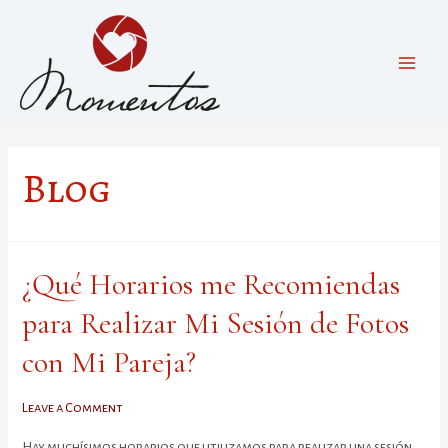
Skip
to
content
Main
Men
Blog
¿Qué Horarios me Recomiendas
para Realizar Mi Sesión de Fotos
con Mi Pareja?
Leave a Comment
Hay muchísimos horarios que utilizamos para realizar una sesión