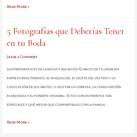
de
Preguntas
Read More »
Pareja
Frecuentes
de
5 Fotografías que Deberías Tener
Bodas
en tu Boda
Leave a Comment
Los preparativos de la novia y del novio El inicio de tu gran día
empieza en el peinado, el maquillaje, el ajuste del vestido y la
colocación de los aretes, o ajustar la corbata, la camisa recién
planchada y el ponerte smoking. Estos son momentos tan
especiales y qué mejor que compartirlos con la familia, …
5
Read More »
Fotografías