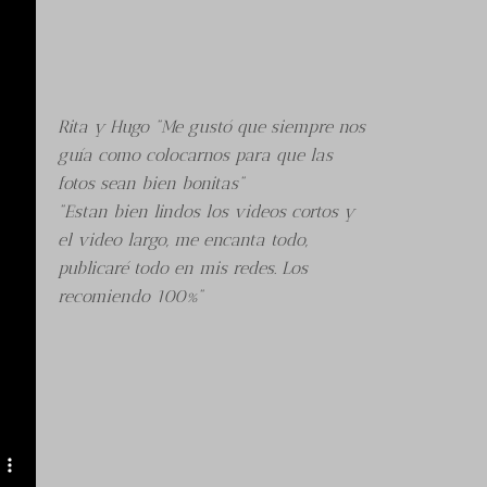
Rita y Hugo "Me gustó que siempre nos
guía como colocarnos para que las
fotos sean bien bonitas"
"Estan bien lindos los videos cortos y
el video largo, me encanta todo,
publicaré todo en mis redes. Los
recomiendo 100%"