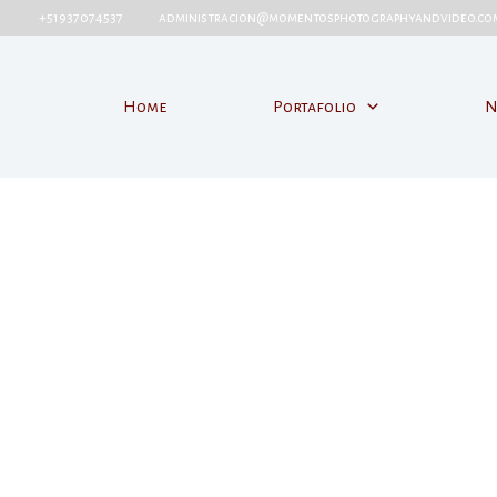
+51937074537 administracion@momentosphotographyandvide
Home
Portafolio
N